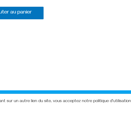
uter au panier
ant sur un autre lien du site, vous acceptez notre politique d'utilisatio
VING - 13 Rue du Ruisseau - 57510 HOLVING / frholv
Kreazone.fr
| Copyright 2021 |
Mentions Légales