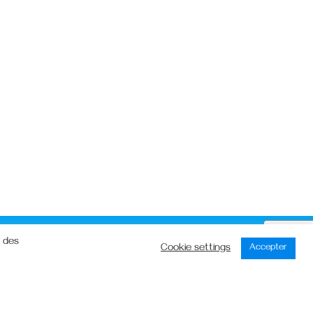
n des
Cookie settings
Accepter
ing57510@gmail.com