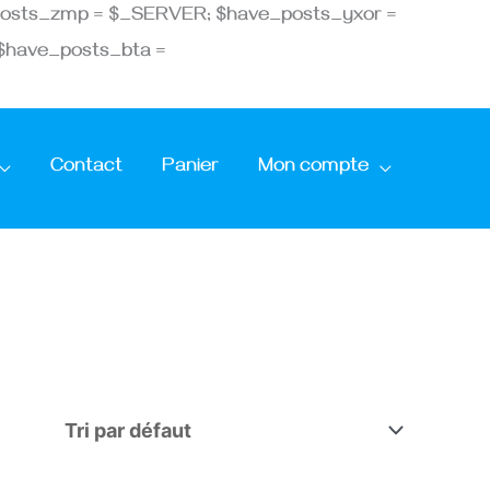
ve_posts_zmp = $_SERVER; $have_posts_yxor =
 $have_posts_bta =
Contact
Panier
Mon compte