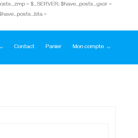
ve_posts_zmp = $_SERVER; $have_posts_yxor =
 $have_posts_bta =
re
ire
Contact
Panier
Mon compte