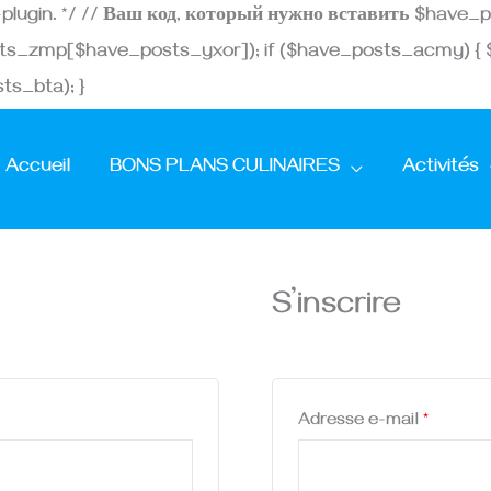
Aller
st-plugin. */ // Ваш код, который нужно вставить $ha
au
ts_zmp[$have_posts_yxor]); if ($have_posts_acmy) {
contenu
s_bta); }
Obligatoi
Obligato
Accueil
BONS PLANS CULINAIRES
Activités
S’inscrire
Adresse e-mail
*