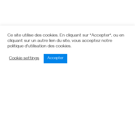
Ce site utilise des cookies. En cliquant sur "Accepter", ou en
cliquant sur un autre lien du site, vous acceptez notre
politique d'utilisation des cookies.
Cookie settings
Accepter
FOYER RURAL D'HOLVING - 13 Rue du Ruisseau - 57510
HOLVING / frholving57510@gmail.com
Kreazone.fr
| Copyright 2021 |
Mentions Légales