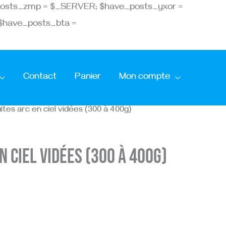
ve_posts_zmp = $_SERVER; $have_posts_yxor =
 $have_posts_bta =
Contact
Panier
Mon compte
ites arc en ciel vidées (300 à 400g)
n ciel vidées (300 à 400g)