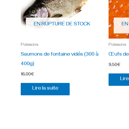
EN RUPTURE DE STOCK
EN
Poissons
Poissons
Saumons de fontaine vidés (300 à
Œufs de 
400g)
9,50
€
16,00
€
Lire
Lire la suite