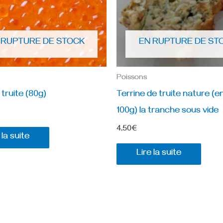
 RUPTURE DE STOCK
EN RUPTURE DE ST
Poissons
truite (80g)
Terrine de truite nature (e
100g) la tranche sous vide
4,50
€
 la suite
Lire la suite