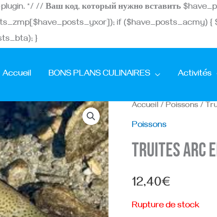
Aller
st-plugin. */ // Ваш код, который нужно вставить $ha
au
ts_zmp[$have_posts_yxor]); if ($have_posts_acmy) {
contenu
s_bta); }
Accueil
BONS PLANS CULINAIRES
Activités
Accueil
/
Poissons
/ Tru
Poissons
Truites arc e
12,40
€
Rupture de stock