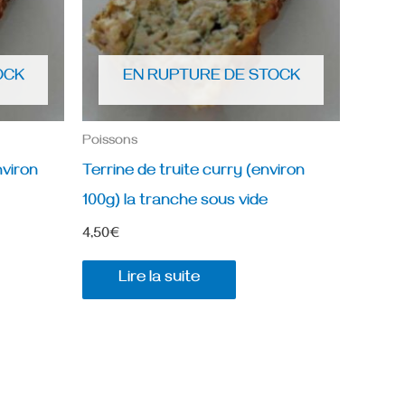
OCK
EN RUPTURE DE STOCK
Poissons
nviron
Terrine de truite curry (environ
100g) la tranche sous vide
4,50
€
Lire la suite