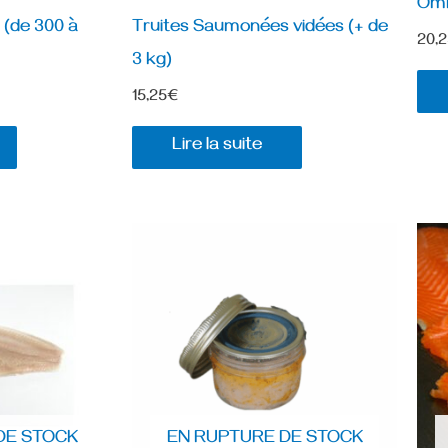
Omb
s (de 300 à
Truites Saumonées vidées (+ de
20,
3 kg)
15,25
€
Lire la suite
DE STOCK
EN RUPTURE DE STOCK