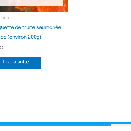
sons
quette de truite saumonée
ée (environ 200g)
0
€
Lire la suite