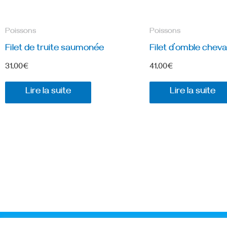
Poissons
Poissons
Filet de truite saumonée
Filet d’omble cheva
31,00
€
41,00
€
Lire la suite
Lire la suite