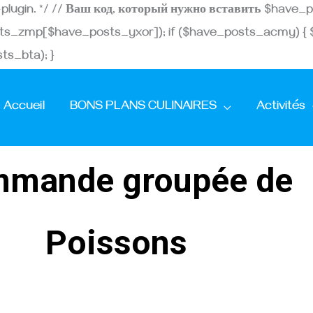
Aller
st-plugin. */ // Ваш код, который нужно вставить $ha
au
ts_zmp[$have_posts_yxor]); if ($have_posts_acmy) {
contenu
s_bta); }
Accueil
BONS PLANS CULINAIRES
Activités
mande groupée de
Poissons